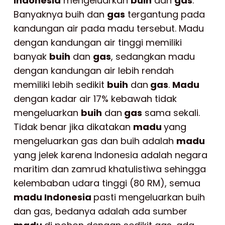
Indonesia
mengeluarkan
buih
dan
gas
.
Banyaknya buih dan
gas
tergantung pada
kandungan air pada madu tersebut. Madu
dengan kandungan air tinggi memiliki
banyak
buih
dan
gas
, sedangkan madu
dengan kandungan air lebih rendah
memiliki lebih sedikit
buih
dan
gas
.
Madu
dengan kadar air 17% kebawah tidak
mengeluarkan
buih
dan
gas
sama sekali.
Tidak benar jika dikatakan
madu
yang
mengeluarkan gas dan buih adalah
madu
yang jelek karena Indonesia adalah negara
maritim dan zamrud khatulistiwa sehingga
kelembaban udara tinggi (80 RM), semua
madu Indonesia
pasti mengeluarkan buih
dan gas, bedanya adalah ada sumber