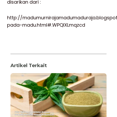
disarikan dari :
http://madumurnirajamadumaduraja.blogspot.c
pada-madu.html#.WPQlXLmqzcd
Artikel Terkait