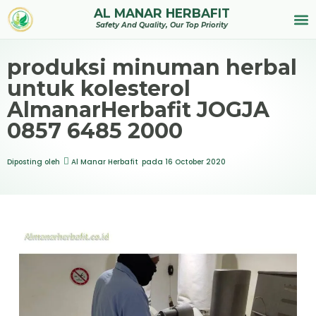
AL MANAR HERBAFIT
Tentan
Safety And Quality, Our Top Priority
produksi minuman herbal
untuk kolesterol
AlmanarHerbafit JOGJA
0857 6485 2000
Diposting oleh
Al Manar Herbafit
pada
16 October 2020