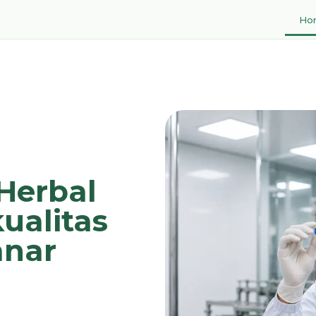
Ho
Herbal
ualitas
anar