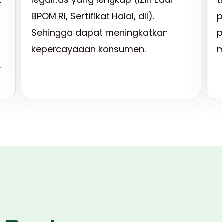
BPOM RI, Sertifikat Halal, dll).
p
Sehingga dapat meningkatkan
p
a
kepercayaaan konsumen.
m
.