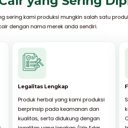
Cair yang Sering Dip
ng sering kami produksi mungkin salah satu produ
air dengan nama merek anda sendiri.
Legalitas Lengkap
F
g
Produk herbal yang kami produksi
S
berprinsip pada keamanan dan
k
0
kualitas, serta didukung dengan
C
k
legalitas yang lengkap (Izin Edar
t