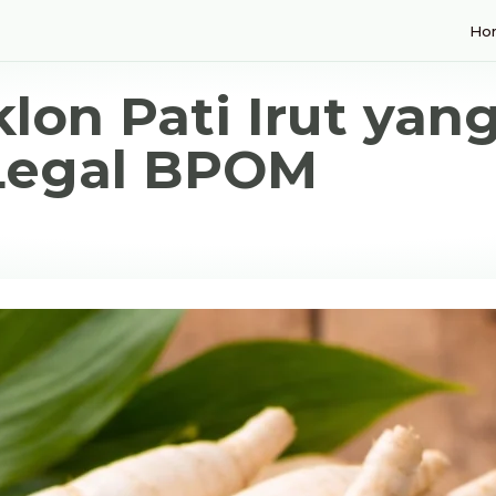
Ho
lon Pati Irut yan
Legal BPOM