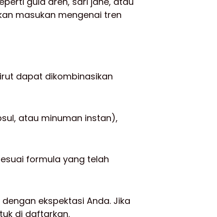
perti gula aren, sari jahe, atau
ikan masukan mengenai tren
 irut dapat dikombinasikan
psul, atau minuman instan),
suai formula yang telah
k dengan ekspektasi Anda. Jika
uk di daftarkan.