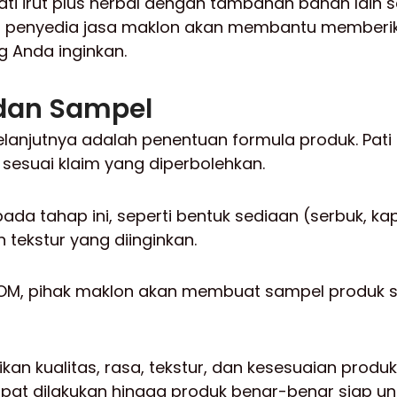
pati irut plus herbal dengan tambahan bahan lain se
 dari penyedia jasa maklon akan membantu member
g Anda inginkan.
dan Sampel
elanjutnya adalah penentuan formula produk. Pati
 sesuai klaim yang diperbolehkan.
pada tahap ini, seperti bentuk sediaan (serbuk, ka
n tekstur yang diinginkan.
M, pihak maklon akan membuat sampel produk se
kan kualitas, rasa, tekstur, dan kesesuaian produ
apat dilakukan hingga produk benar-benar siap unt