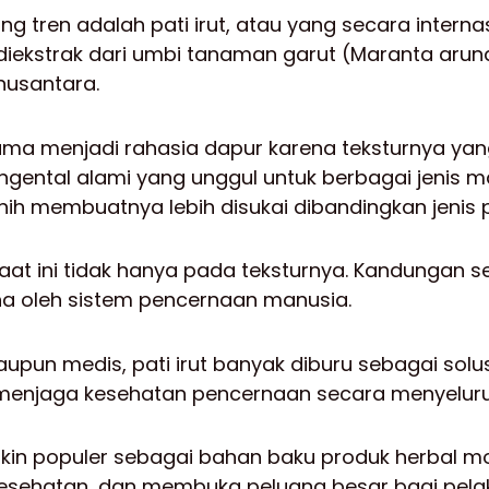
g tren adalah pati irut, atau yang secara interna
i diekstrak dari umbi tanaman garut (Maranta aru
nusantara.
lah lama menjadi rahasia dapur karena teksturnya y
ental alami yang unggul untuk berbagai jenis 
rnih membuatnya lebih disukai dibandingkan jenis p
saat ini tidak hanya pada teksturnya. Kandungan 
 oleh sistem pencernaan manusia.
maupun medis, pati irut banyak diburu sebagai sol
menjaga kesehatan pencernaan secara menyeluru
akin populer sebagai bahan baku produk herbal m
esehatan, dan membuka peluang besar bagi pela