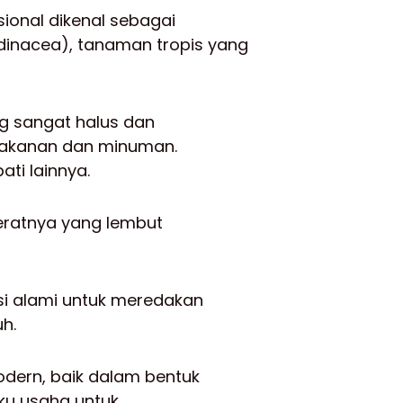
sional dikenal sebagai
ndinacea), tanaman tropis yang
ang sangat halus dan
makanan dan minuman.
ati lainnya.
seratnya yang lembut
usi alami untuk meredakan
h.
odern, baik dalam bentuk
ku usaha untuk